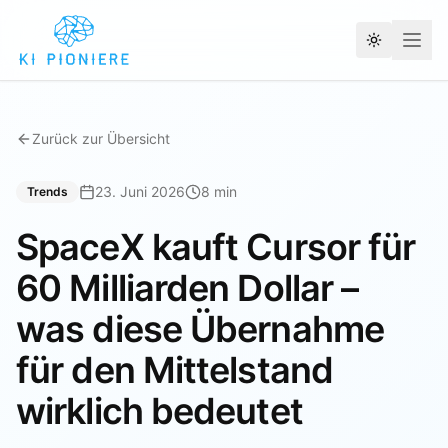
Theme wec
Zurück zur Übersicht
23. Juni 2026
8 min
Trends
SpaceX kauft Cursor für
60 Milliarden Dollar –
was diese Übernahme
für den Mittelstand
wirklich bedeutet